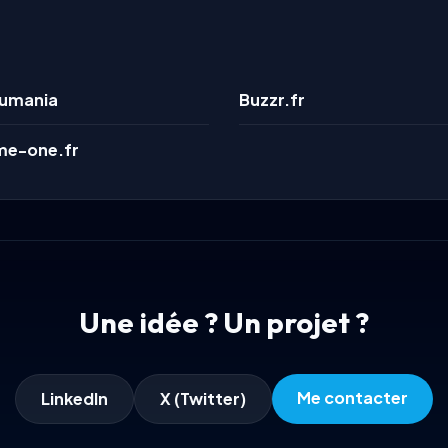
umania
Buzzr.fr
e-one.fr
Une idée ? Un projet ?
Me contacter
LinkedIn
X (Twitter)