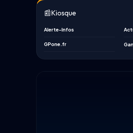
📰
Kiosque
Alerte-Infos
Act
GPone.fr
Gam