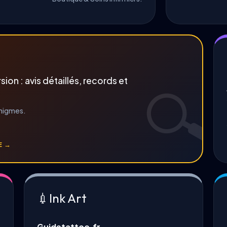
n : avis détaillés, records et
énigmes.
E →
💉
Ink Art
Guidetattoo.fr