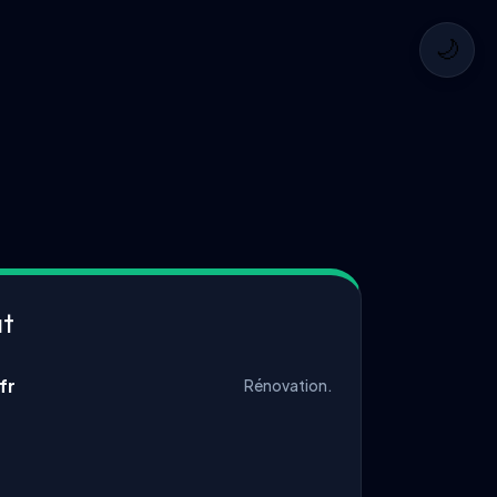
🌙
at
fr
Rénovation.