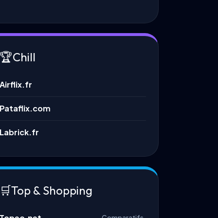
🏆
Chill
Airflix.fr
Pataflix.com
Labrick.fr
🛒
Top & Shopping
Topeo.net
Comparatifs.